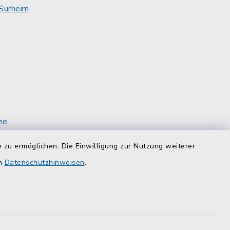
Surheim
ee
rg
 zu ermöglichen. Die Einwilligung zur Nutzung weiterer
en
Datenschutzhinweisen
.
efreiheit
Datenschutz
Impressum
-Einstellungen