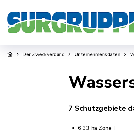
DER ZWECKVERBAND
WIR SIND F
Der Zweckverband
Unternehmensdaten
W
Wassers
7 Schutzgebiete 
6,33 ha Zone I