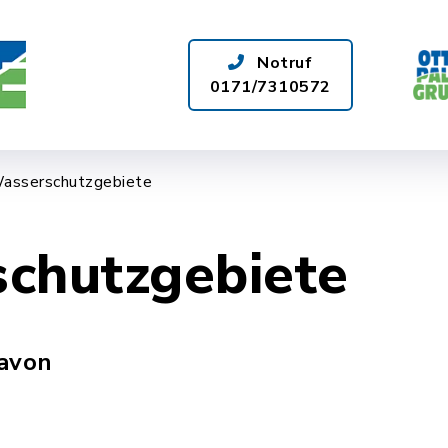
Notruf
0171/7310572
ÜR SIE DA
WASSERQUALITÄT
asserschutzgebiete
chutzgebiete
davon