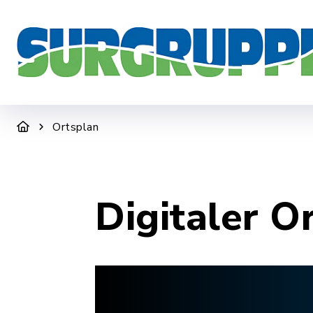
DER ZWECKVERBAND
WIR SIND F
Ortsplan
Digitaler O