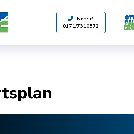
Notruf
0171/7310572
ÜR SIE DA
WASSERQUALITÄT
rtsplan